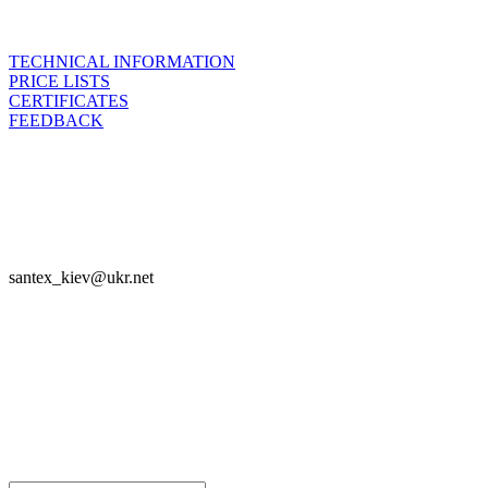
TECHNICAL INFORMATION
PRICE LISTS
CERTIFICATES
FEEDBACK

SANTEX - 2023

santex_kiev@ukr.net
Join



