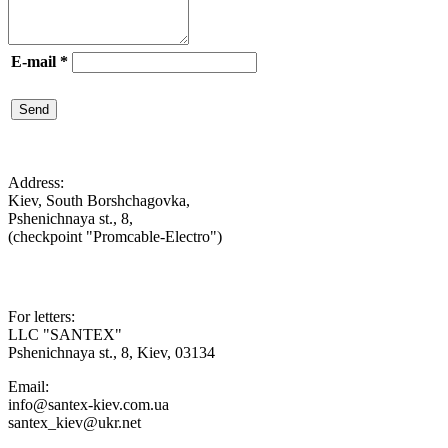
E-mail
*
Send

Address:
Kiev, South Borshchagovka,
Pshenichnaya st., 8,
(checkpoint "Promcable-Electro")

For letters:
LLC "SANTEX"
Pshenichnaya st., 8, Kiev, 03134
Email:
info@santex-kiev.com.ua
santex_kiev@ukr.net