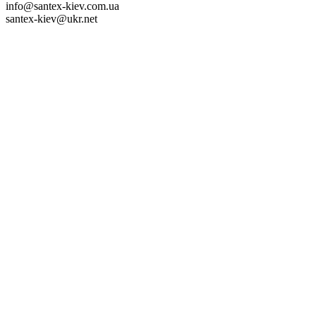
info@santex-kiev.com.ua
santex-kiev@ukr.net

Office :
+38067 3546970
Sale of pipes and fittings
+38067 4099975
+38063 6193400
+38063 6193415
Sale of plastics
+38 063 6193404
+38 099 3593119
