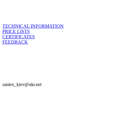
TECHNICAL INFORMATION
PRICE LISTS
CERTIFICATES
FEEDBACK

SANTEX - 2023

santex_kiev@ukr.net
Join


