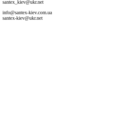
santex_kiev@ukr.net
info@santex-kiev.com.ua
santex-kiev@ukr.net

Office :
+38067 3546970
Sale of pipes and fittings
+38067 4099975
+38063 6193400
+38063 6193415
Sale of plastics
+38 063 6193404
+38 099 3593119