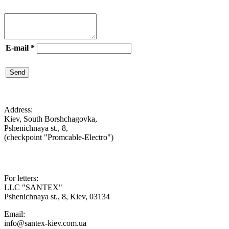

E-mail
*
Send

Address:
Kiev, South Borshchagovka,
Pshenichnaya st., 8,
(checkpoint "Promcable-Electro")

For letters:
LLC "SANTEX"
Pshenichnaya st., 8, Kiev, 03134
Email:
info@santex-kiev.com.ua