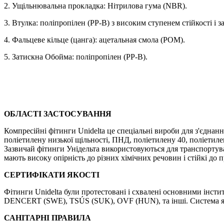
2. Ущільнювальна прокладка: Нітрилова гума (NBR).
3. Втулка: поліпропілен (РР-В) з високим ступенем стійкості і
4. Фальцеве кільце (цанга): ацетальная смола (РОМ).
5. Затискна Обойма: поліпропілен (РР-В).
ОБЛАСТІ ЗАСТОСУВАННЯ
Компресійні фітинги Unidelta це спеціальні вироби для з'єднанн
поліетилену низької щільності, ПНД, поліетилену 40, поліетиле
Зазвичай фітинги Унідельта використовуються для транспортуван
мають високу опірність до різних хімічних речовин і стійкі до 
СЕРТИФІКАТИ ЯКОСТІ
Фітинги Unidelta були протестовані і схвалені основними інст
DENCERT (SWE), TSÚS (SUK), OVF (HUN), та інші. Система яко
САНІТАРНІ ПРАВИЛА