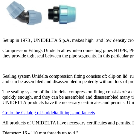
Set up in 1973 , UNIDELTA S.p.A. makes high- and low-density cross-l
Compression Fittings Unidelta allow interconnecting pipes HDPE, PP, 
they provide tight seal between the pipe segments. In this particular p
Sealing system Unidelta compression fitting consists of: clip-on lid, 
and can be assembled and disassembled repeatedly without loss of pro
The sealing system of the Unidelta compression fitting consists of: a cl
quickly enough, and they can be assembled and disassembled many tim
UNIDELTA products have the necessary certificates and permits. Unidelt
Go to the Catalog of Unidelta fittings and faucets
All products of UNIDELTA have necessary certificates and permits. PP 
Diameter: 16 - 110 mm threads up to 4 "