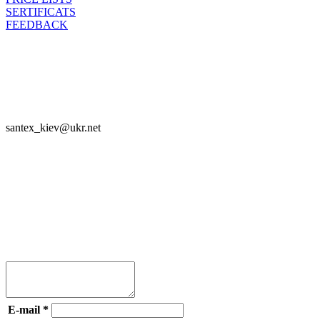
SERTIFICATS
FEEDBACK

SANTEX - 2023

santex_kiev@ukr.net
Join




E-mail
*