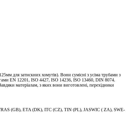
125мм для затискних хомутів). Вони сумісні з усіма трубами з
огами EN 12201, ISO 4427, ISO 14236, ISO 13460, DIN 8074.
Завдяки матеріалам, з яких вони виготовлені, перехідники
, WRAS (GB), ETA (DK), ITC (CZ), TIN (PL), JASWIC ( ZA), SWE-