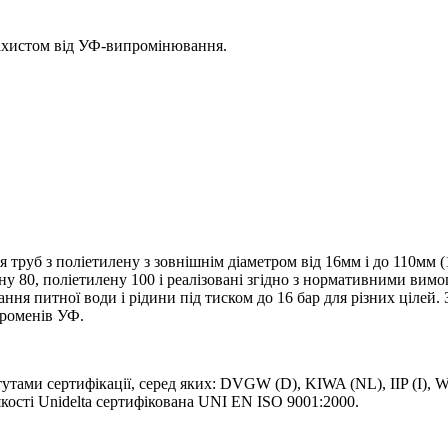
 захистом від УФ-випромінювання.
я труб з поліетилену з зовнішнім діаметром від 16мм і до 110мм (
ну 80, поліетилену 100 і реалізовані згідно з нормативними вим
ня питної води і рідини під тиском до 16 бар для різних цілей. 
променів УФ.
итутами сертифікації, серед яких: DVGW (D), KIWA (NL), IIP (I)
сті Unidelta сертифікована UNI EN ISO 9001:2000.