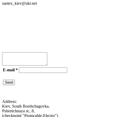
santex_kiev@ukr.net
Join




E-mail
*
Send

Address:
Kiev, South Borshchagovka,
Pshenichnaya st., 8,
(checkpoint "Promcable-Electro")