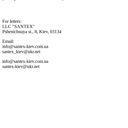

For letters:
LLC "SANTEX"
Pshenichnaya st., 8, Kiev, 03134
Email:
info@santex-kiev.com.ua
santex_kiev@ukr.net
info@santex-kiev.com.ua
santex-kiev@ukr.net

Office :
+38067 3546970
Sale of pipes and fittings
+38067 4099975
+38063 6193400