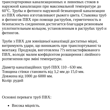
транспортировки канализационных и ливневых стоков в
наружной канализации при максимальной температуре до
60°С. Трубы и фитинги наружной безнапорной канализации
из ПВХ обычно изготавливают рыжего цвета. Стыковка труб
и фитингов ПВХ при помощи раструбов, герметичность и
безопасность соединения достигается благодаря резиновым
уплотнительным кольцом, установленным в раструбах труб и
фитингов.
Труби з ПВХ для зовнішньої каналізації достатньо міцні,
витримують удари, що виникають при транспортуванні та
монтажу. Продукція, виготовлена ??з непластифікованого
ПВХ, володіє малим коефіцієнтом розширення і лінійного
розтягнення при зміні температури.
Діаметр каналізаційних труб ПВХ 110 - 630 мм.
Товщина стінки становить від 3,2 мм до 15,0 мм.
Довжина від 1000 до 6000 мм.
Колір: рудий
Основні переваги труб ПВХ:
Висока міцність.