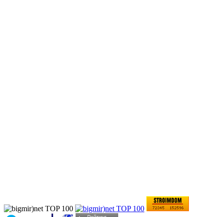
+38063 6193415
Sale of plastics
+38 063 6193404
+38 099 3593119

Working time:
Monday 09:00 - 17:00
Tuesday 09:00 - 17:00
Wednesday 09:00 - 17:00
Thursday 09:00 - 17:00
Friday 09:00 - 17:00
Saturday is a day off
Sunday is a day off