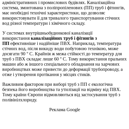
адміністративних і промислових будівлях. Каналізаційна
система, змонтована з поліпропіленових (ПП) труб і фітингів,
має необхідні технічні характеристики, що дозволяє
використовувати її для тривалого транспортування стічних
вод різної температури і хімічного складу.
У системах внутрішньобудинкової каналізації
використання
каналізаційних труб і фітингів з
ПП
ефективніше і надійніше ПВХ. Наприклад, температура
стічних вод, після викиду води побутовою технікою, може
досягати 90 ° С. Крайнія ж межа стійкості до температур для
труб з ПВХ складає лише 60 ° С. Тому використання пральних
машин або ж іншого спеціального обладнання на харчових
виробництвах може привести до деформації трубопроводу, а
отже і утворення протікання у місцях стиків.
Важливим фактором при виборі труб з ПП є екологічна
безпека його виробництва та утилізації на відміну від ПВХ.
Тому країни Європи відмовляються від застосування труб з
полівінілхлориду.
Реклама Google