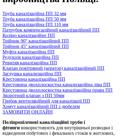
Труба каналізаційна ПП 32 мм
Труба каналізаційна ПП 50 мм
Труба каналізаційна ПП 110 мм
Патрубок компенсаційний каналізаційний ПП
Коліно каналізаційне ПП
Трійник 90° каналізаційний ПП
Трійник 45° каналізаційний ПП
Муфта каналізаційна ПП
Редукція каналізаційна ПП
Ревиізія каналізаційна ПП
Клапан повітряний (аератор) каналізаційний ПП
Заглушка канализаційна ПП
Крестовина каналізаційна ПП
Крестовина двохплоскостна канализаційна ліва ПП
Крестовина двохплоскостна каналізаційна права ПП
Зворотний клапан з ПП 50мм
Грибок вентиляційний для каналізації ПП
Хомут каналізаційний ПП з дюбелем
ЗАМОВИТИ ОНЛАЙН
Поліпропіленові каналізаційні труби і
фітинги
використовують для внутрішньої розводки і
відведення побутових і фекальних стоків в житлових,