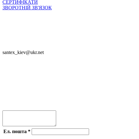
СЕРТИФІКАТИ
ЗВОРОТНІЙ ЗВ'ЯЗОК

SANTEX - 2023

santex_kiev@ukr.net
Приєднуйся




Ел. пошта
*