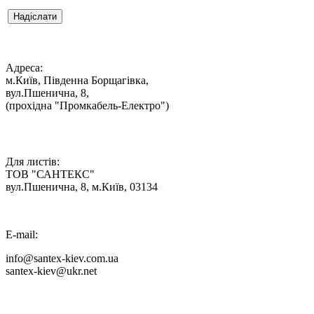
Надіслати

Адреса:
м.Київ, Південна Борщагівка,
вул.Пшенична, 8,
(прохідна "Промкабель-Електро")

Для листів:
ТОВ "САНТЕКС"
вул.Пшенична, 8, м.Київ, 03134
E-mail:
info@santex-kiev.com.ua
santex-kiev@ukr.net
