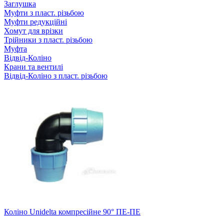
Заглушка
Муфти з пласт. різьбою
Муфти редукційні
Хомут для врізки
Трійники з пласт. різьбою
Муфта
Відвід-Коліно
Крани та вентилі
Відвід-Коліно з пласт. різьбою
Коліно Unidelta компресійне 90° ПЕ-ПЕ