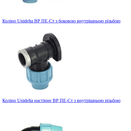
Коліно Unidelta ВР ПЕ-Ст з боковою внутрішньою різьбою
Коліно Unidelta настінне ВР ПЕ-Ст з внутрішньою різьбою