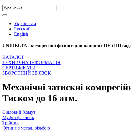
Украї́нська
Русский
English
UNIDELTA - компресійні фітинги для напірних ПЕ і ПП вод
КАТАЛОГ
ТЕХНИЧНА ІНФОРМАЦІЯ
СЕРТИФІКАТИ
ЗВОРОТНИЙ ЗВ'ЯЗОК
Механічні затискні компресійн
Тиском до 16 атм.
Сідловий Хомут
Муфта-фланець
Трійник
Фітинг з метал. різьбою