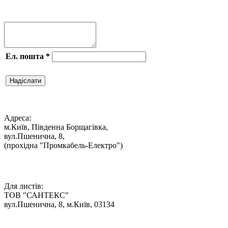

Ел. пошта
*
Надіслати

Адреса:
м.Київ, Південна Борщагівка,
вул.Пшенична, 8,
(прохідна "Промкабель-Електро")

Для листів:
ТОВ "САНТЕКС"
вул.Пшенична, 8, м.Київ, 03134