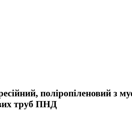
ресійний, поліропіленовий з м
ових труб ПНД