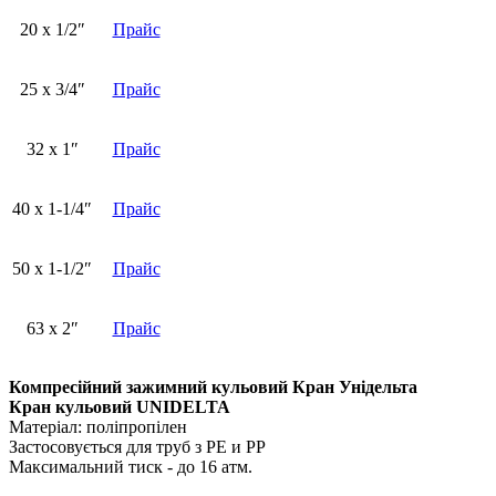
20 х 1/2″
Прайс
25 x 3/4″
Прайс
32 x 1″
Прайс
40 x 1-1/4″
Прайс
50 х 1-1/2″
Прайс
63 х 2″
Прайс
Компресійний зажимний кульовий Кран Унідельта
Кран кульовий UNIDELTA
Матеріал: поліпропілен
Застосовується для труб з PE и PP
Максимальний тиск - до 16 атм.