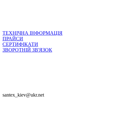
ТЕХНІЧНА ІНФОРМАЦІЯ
ПРАЙСИ
СЕРТИФІКАТИ
ЗВОРОТНІЙ ЗВ'ЯЗОК

SANTEX - 2023

santex_kiev@ukr.net
Приєднуйся


