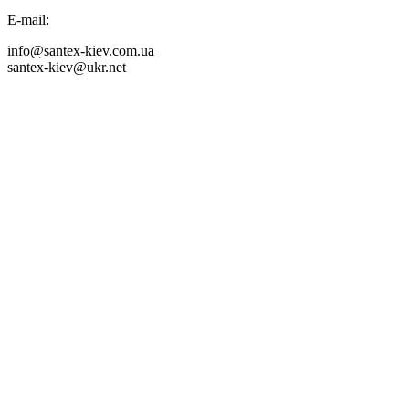
E-mail:
info@santex-kiev.com.ua
santex-kiev@ukr.net

Продаж труб та фітингів
+38063 6193400
+38063 6193415
+38067 4099975
Продаж інженерних пластмас
+38 063 6193404
+38 099 3593119
