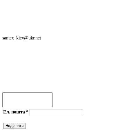

SANTEX - 2023

santex_kiev@ukr.net
Приєднуйся




Ел. пошта
*
Надіслати