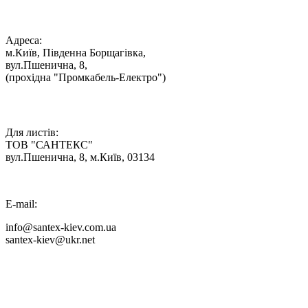

Адреса:
м.Київ, Південна Борщагівка,
вул.Пшенична, 8,
(прохідна "Промкабель-Електро")

Для листів:
ТОВ "САНТЕКС"
вул.Пшенична, 8, м.Київ, 03134
E-mail:
info@santex-kiev.com.ua
santex-kiev@ukr.net

Продаж труб та фітингів
+38063 6193400