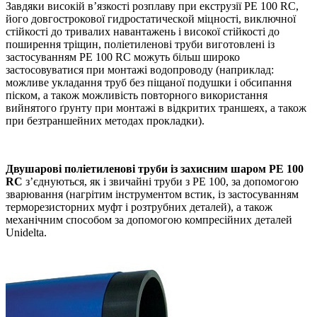
Завдяки високій в’язкості розплаву при екструзії PE 100 RC,
його довгострокової гидростатической міцності, виключної
стійкості до тривалих навантажень і високої стійкості до
поширення тріщин, поліетиленові труби виготовлені із
застосуванням РЕ 100 RC можуть більш широко
застосовуватися при монтажі водопроводу (наприклад:
можливе укладання труб без піщаної подушки і обсипання
піском, а також можливість повторного використання
вийнятого ґрунту при монтажі в відкритих траншеях, а також
при безтраншейних методах прокладки).
Двушарові поліетиленові труби із захисним шаром PE 100
RC
з’єднуються, як і звичайні труби з PE 100, за допомогою
зварювання (нагрітим інструментом встик, із застосуванням
терморезисторних муфт і розтрубних деталей), а також
механічним способом за допомогою компресійних деталей
Unidelta.