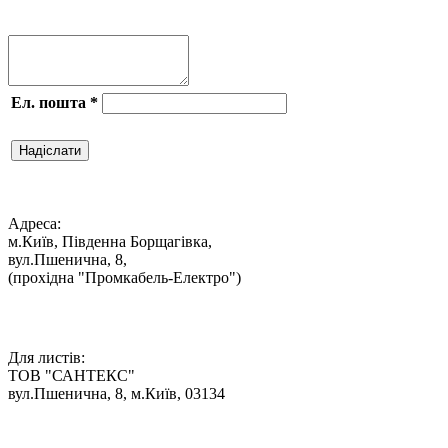

Ел. пошта
*
Надіслати

Адреса:
м.Київ, Південна Борщагівка,
вул.Пшенична, 8,
(прохідна "Промкабель-Електро")

Для листів:
ТОВ "САНТЕКС"
вул.Пшенична, 8, м.Київ, 03134