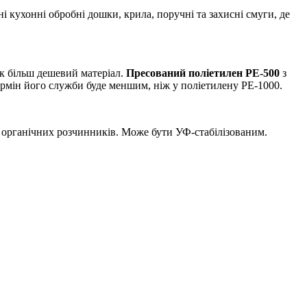
ні кухонні обробні дошки, крила, поручні та захисні смуги, де
як більш дешевий матеріал.
Пресований поліетилен PE-500
з
термін його служби буде меншим, ніж у поліетилену PE-1000.
ох органічних розчинників. Може бути УФ-стабілізованим.