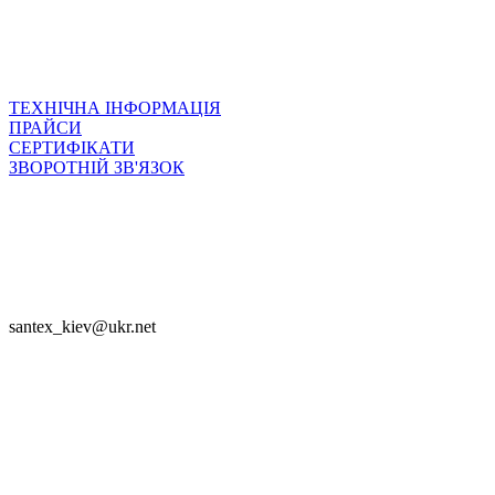
ТЕХНІЧНА ІНФОРМАЦІЯ
ПРАЙСИ
СЕРТИФІКАТИ
ЗВОРОТНІЙ ЗВ'ЯЗОК

SANTEX - 2023

santex_kiev@ukr.net
Приєднуйся


