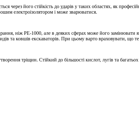
ся через його стійкість до ударів у таких областях, як професій
хорошим електроізолятором і може зварюватися.
рання, ніж PE-1000, але в деяких сферах може його замінювати 
кидів та ковшів екскаваторів. При цьому варто враховувати, що 
о утворення тріщин. Стійкий до більшості кислот, лугів та багать