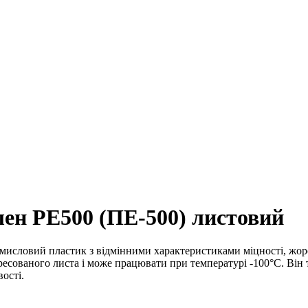
ен PE500 (ПЕ-500) листовий
мисловий пластик з відмінними характеристиками міцності, жорс
ресованого листа і може працювати при температурі -100°C. Він
ості.