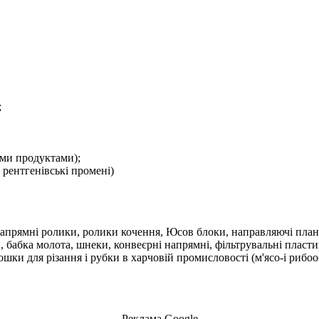
;
ими продуктами);
 рентгенівські промені)
апрямні ролики, ролики кочення, Юсов блоки, направляючі планки 
 бабка молота, шнеки, конвеєрні напрямні, фільтрувальні пласти
ошки для різання і рубки в харчовій промисловості (м'ясо-і рибоо
Реклама Google