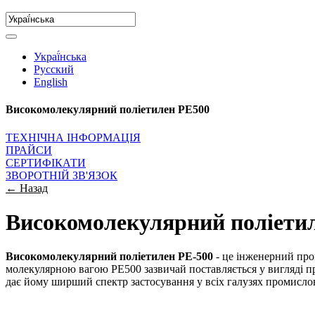
Украї́нська
Русский
English
Високомолекулярний поліетилен PE500
ТЕХНІЧНА ІНФОРМАЦІЯ
ПРАЙСИ
СЕРТИФІКАТИ
ЗВОРОТНІЙ ЗВ'ЯЗОК
← Назад
Високомолекулярний поліетил
Високомолекулярний поліетилен PE-500
- це інженерний про
молекулярною вагою PE500 зазвичай поставляється у вигляді п
дає йому ширший спектр застосування у всіх галузях промислов