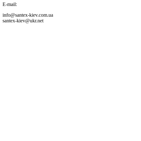
E-mail:
info@santex-kiev.com.ua
santex-kiev@ukr.net

Продаж труб та фітингів
+38063 6193400
+38063 6193415
+38067 4099975
Продаж інженерних пластмас
+38 063 6193404
+38 099 3593119
