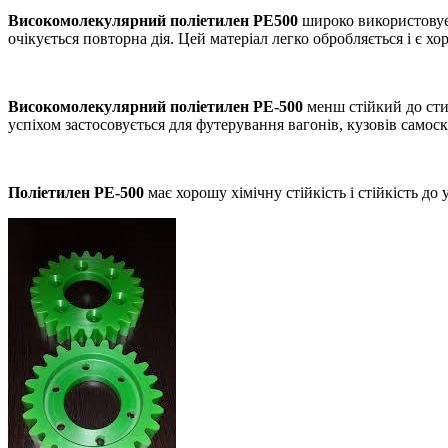
Високомолекулярний поліетилен PE500
широко використовуєть
очікується повторна дія. Цей матеріал легко обробляється і є 
Високомолекулярний поліетилен PE-500
менш стійкий до сти
успіхом застосовується для футерування вагонів, кузовів самос
Поліетилен PE-500
має хорошу хімічну стійкість і стійкість д