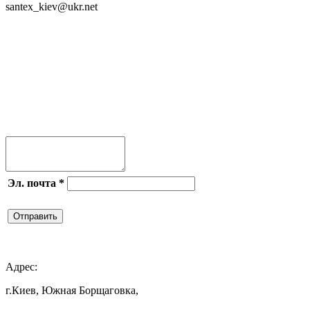
santex_kiev@ukr.net
Присоединяйся




Эл. почта
*
Отправить

Адрес:
г.Киев, Южная Борщаговка,