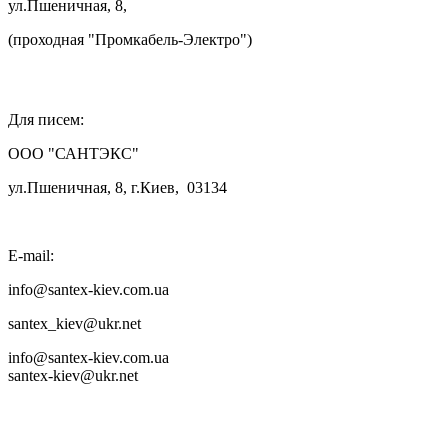
ул.Пшеничная, 8,
(проходная "Промкабель-Электро")

Для писем:
ООО "САНТЭКС"
ул.Пшеничная, 8, г.Киев, 03134
E-mail:
info@santex-kiev.com.ua
santex_kiev@ukr.net
info@santex-kiev.com.ua
santex-kiev@ukr.net

Продажа труб и фитингов