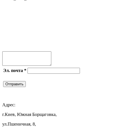
Присоединяйся




Эл. почта
*
Отправить

Адрес:
г.Киев, Южная Борщаговка,
ул.Пшеничная, 8,