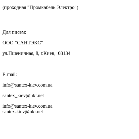
(проходная "Промкабель-Электро")

Для писем:
ООО "САНТЭКС"
ул.Пшеничная, 8, г.Киев, 03134
E-mail:
info@santex-kiev.com.ua
santex_kiev@ukr.net
info@santex-kiev.com.ua
santex-kiev@ukr.net

Продажа труб и фитингов