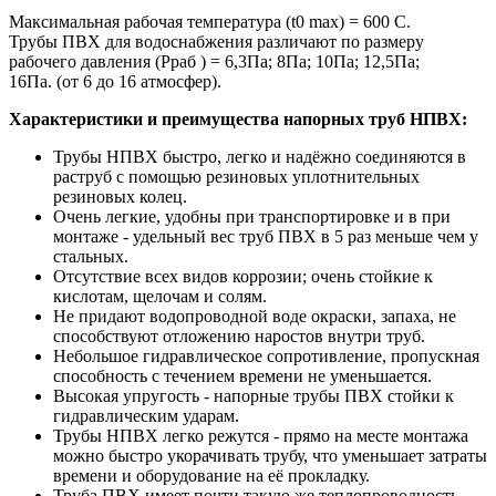
Максимальная рабочая температура (t0 max) = 600 C.
Трубы ПВХ для водоснабжения различают по размеру
рабочего давления (Рраб ) = 6,3Па; 8Па; 10Па; 12,5Па;
16Па. (от 6 до 16 атмосфер).
Характеристики и преимущества напорных труб НПВХ:
Трубы НПВХ быстро, легко и надёжно соединяются в
раструб с помощью резиновых уплотнительных
резиновых колец.
Очень легкие, удобны при транспортировке и в при
монтаже - удельный вес труб ПВХ в 5 раз меньше чем у
стальных.
Отсутствие всех видов коррозии; очень стойкие к
кислотам, щелочам и солям.
Не придают водопроводной воде окраски, запаха, не
способствуют отложению наростов внутри труб.
Небольшое гидравлическое сопротивление, пропускная
способность с течением времени не уменьшается.
Высокая упругость - напорные трубы ПВХ стойки к
гидравлическим ударам.
Трубы НПВХ легко режутся - прямо на месте монтажа
можно быстро укорачивать трубу, что уменьшает затраты
времени и оборудование на её прокладку.
Труба ПВХ имеет почти такую же теплопроводность,