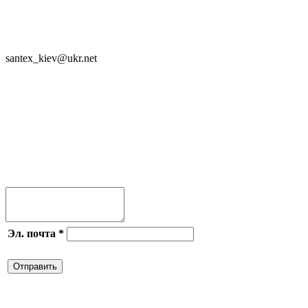
SANTEX - 2023

santex_kiev@ukr.net
Присоединяйся




Эл. почта
*
Отправить
